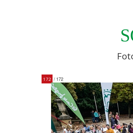
S
Fot
/ 172
172