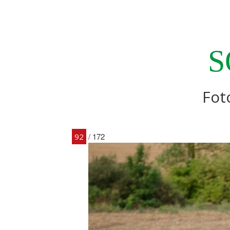
S
Fot
/ 172
92