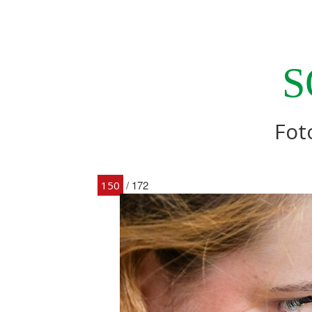
S
Fot
/ 172
150