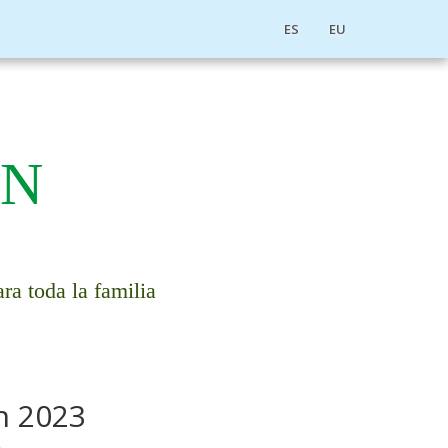
ES
EU
EN
ra toda la familia
n 2023