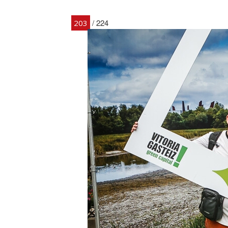
/ 224
203